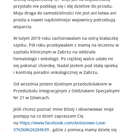
przystało nie poddaję się i idę dzielnie do przodu.
Moja droga do samodzielności nie jest ani łatwa ani
prosta a nawet najdzielniejsi wojownicy potrzebują
wsparcia.
W lutym 2019 roku zachorowałam na ostrą białaczkę
szpiku. Pół roku przebywałam z mamą na leczeniu w
szpitalu klinicznym w Zabrzu na oddziale
hematologii i onkologii. Po ciężkiej walce udało mi
się pokonać chorobę. Nadal jestem pod stałą opieką
i kontrolą poradni onkologicznej w Zabrzu.
Od września jestem dzielnym przedszkolakiem w
Przedszkolu Integracyjnym z Oddziałami Specjalnymi
Nr 21 w Gliwicach.
Jeśli chcesz poznać mnie bliżej i obserwować moje
postępy na co dzień zapraszam Cię
na
https://www.facebook.com/Antosiowe-Love-
376368626269639
, gdzie z pomocą mamy dzielę się