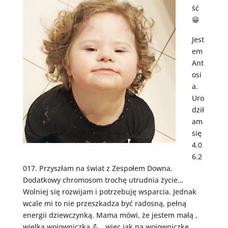
ść
😁
Jest
em
Ant
osi
a.
Uro
dził
am
się
4.0
6.2
017. Przyszłam na świat z Zespołem Downa.
Dodatkowy chromosom trochę utrudnia życie…
Wolniej się rozwijam i potrzebuję wsparcia. Jednak
wcale mi to nie przeszkadza być radosną, pełną
energii dziewczynką. Mama mówi, że jestem małą ,
wielką wojowniczką 💪, więc jak na wojowniczkę