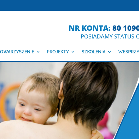
NR KONTA:
80 109
POSIADAMY STATUS O
OWARZYSZENIE
PROJEKTY
SZKOLENIA
WESPRZY