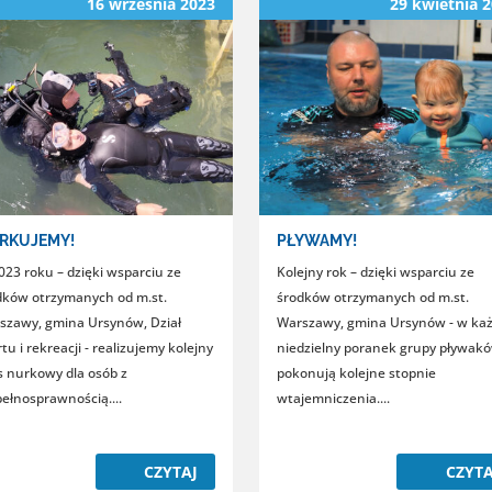
16 września 2023
29 kwietnia 
RKUJEMY!
PŁYWAMY!
023 roku – dzięki wsparciu ze
Kolejny rok – dzięki wsparciu ze
dków otrzymanych od m.st.
środków otrzymanych od m.st.
szawy, gmina Ursynów, Dział
Warszawy, gmina Ursynów - w ka
tu i rekreacji - realizujemy kolejny
niedzielny poranek grupy pływak
s nurkowy dla osób z
pokonują kolejne stopnie
pełnosprawnością....
wtajemniczenia....
CZYTAJ
CZYTA