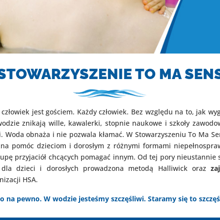
STOWARZYSZENIE TO MA SEN
człowiek jest gościem. Każdy człowiek. Bez względu na to, jak wygl
odzie znikają wille, kawalerki, stopnie naukowe i szkoły zawodow
. Woda obnaża i nie pozwala kłamać. W Stowarzyszeniu To Ma Se
na pomóc dzieciom i dorosłym z różnymi formami niepełnosprawn
upę przyjaciół chcących pomagać innym. Od tej pory nieustannie s
dla dzieci i dorosłych prowadzona metodą Halliwick oraz
za
izacji HSA.
o na pewno. W wodzie jesteśmy szczęśliwi. Staramy się to szczęś