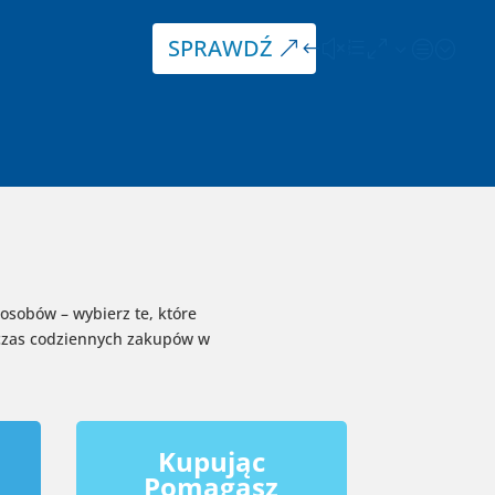
SPRAWDŹ
sobów – wybierz te, które
czas codziennych zakupów w
Kupując
Pomagasz