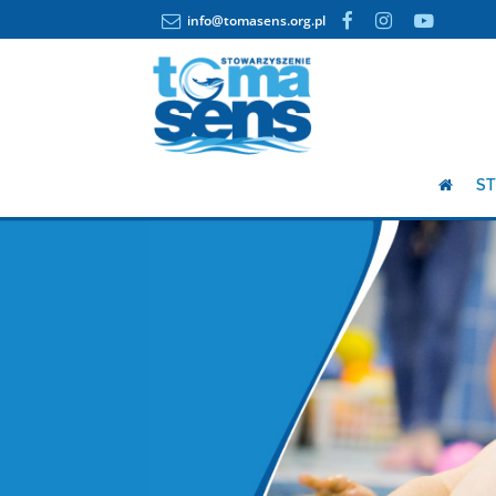
info@tomasens.org.pl
ST