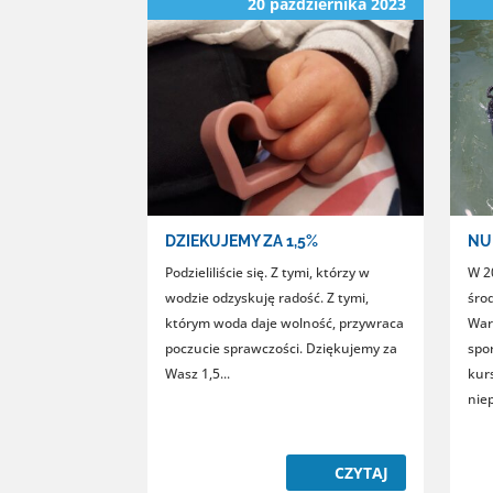
20 października 2023
DZIEKUJEMY ZA 1,5%
NU
Podzieliliście się. Z tymi, którzy w
W 2
wodzie odzyskuję radość. Z tymi,
śro
którym woda daje wolność, przywraca
War
poczucie sprawczości. Dziękujemy za
spor
Wasz 1,5...
kur
nie
CZYTAJ