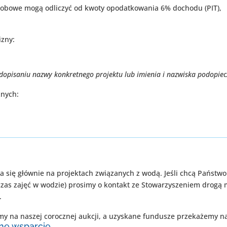
osobowe mogą odliczyć od kwoty opodatkowania 6% dochodu (PIT),
izny:
 dopisaniu nazwy konkretnego projektu lub imienia i nazwiska podopie
znych:
ra się głównie na projektach związanych z wodą. Jeśli chcą Państ
czas zajęć w wodzie) prosimy o kontakt ze Stowarzyszeniem drogą
.
my na naszej corocznej aukcji, a uzyskane fundusze przekażemy na
ne wsparcie.