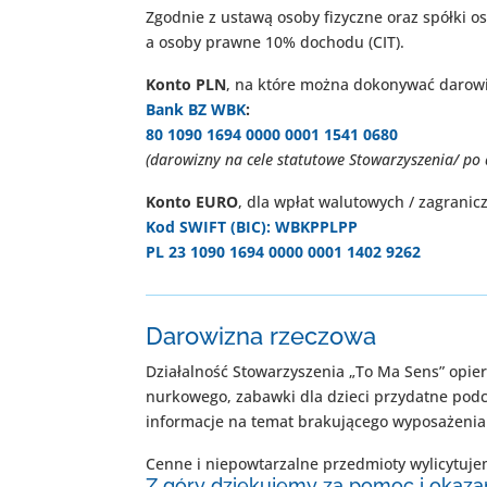
Zgodnie z ustawą osoby fizyczne oraz spółki 
a osoby prawne 10% dochodu (CIT).
Konto PLN
, na które można dokonywać darow
Bank BZ WBK
:
80 1090 1694 0000 0001 1541 0680
(darowizny na cele statutowe Stowarzyszenia/ po
Konto EURO
, dla wpłat walutowych / zagranic
Kod SWIFT (BIC): WBKPPLPP
PL 23 1090 1694 0000 0001 1402 9262
Darowizna rzeczowa
Działalność Stowarzyszenia „To Ma Sens” opie
nurkowego, zabawki dla dzieci przydatne pod
informacje na temat brakującego wyposażenia
Cenne i niepowtarzalne przedmioty wylicytuje
Z góry dziękujemy za pomoc i okaza