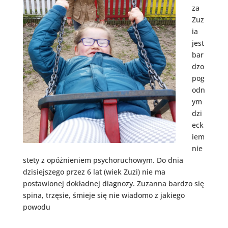
za
Zuz
ia
jest
bar
dzo
pog
odn
ym
dzi
eck
iem
nie
stety z opóżnieniem psychoruchowym. Do dnia
dzisiejszego przez 6 lat (wiek Zuzi) nie ma
postawionej dokładnej diagnozy. Zuzanna bardzo się
spina, trzęsie, śmieje się nie wiadomo z jakiego
powodu